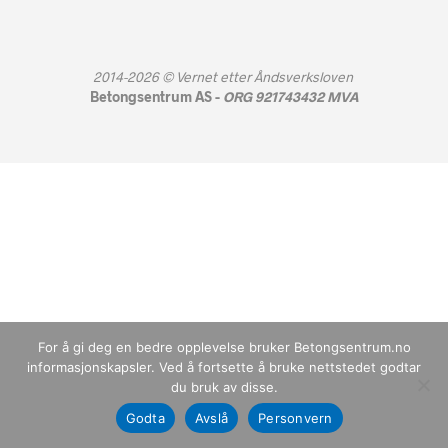
2014-2026 ©
Vernet etter Åndsverksloven
Betongsentrum AS -
ORG 921743432 MVA
For å gi deg en bedre opplevelse bruker Betongsentrum.no
informasjonskapsler. Ved å fortsette å bruke nettstedet godtar
du bruk av disse.
Godta
Avslå
Personvern