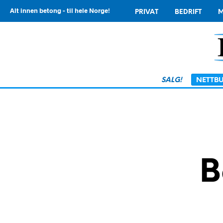
Alt innen betong - til hele Norge!
PRIVAT
BEDRIFT
M
SALG!
NETTBU
B