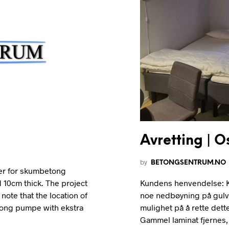
Avretting | O
by
BETONGSENTRUM.NO
er for skumbetong
 10cm thick. The project
Kundens henvendelse: 
note that the location of
noe nedbøyning på gulve
etong pumpe with ekstra
mulighet på å rette dett
Gammel laminat fjernes,