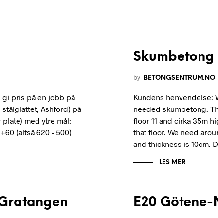
Skumbetong |
by
BETONGSENTRUM.NO
gi pris på en jobb på
Kundens henvendelse: W
 stålglattet, Ashford) på
needed skumbetong. The 
plate) med ytre mål:
floor 11 and cirka 35m 
+60 (altså 620 - 500)
that floor. We need aro
and thickness is 10cm. Do
LES MER
 Gratangen
E20 Götene-M