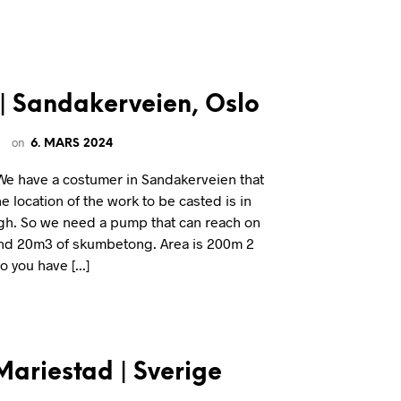
A
R
I
N
G
E
 Sandakerveien, Oslo
N
P
on
R
6. MARS 2024
O
D
e have a costumer in Sandakerveien that
U
location of the work to be casted is in
K
high. So we need a pump that can reach on
T
und 20m3 of skumbetong. Area is 200m 2
E
R
 you have [...]
I
H
A
N
D
L
ariestad | Sverige
E
K