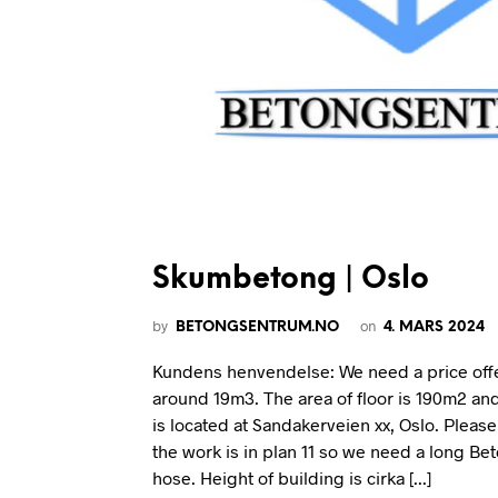
Skumbetong | Oslo
by
on
BETONGSENTRUM.NO
4. MARS 2024
Kundens henvendelse: We need a price off
around 19m3. The area of floor is 190m2 and
is located at Sandakerveien xx, Oslo. Please 
the work is in plan 11 so we need a long B
hose. Height of building is cirka [...]