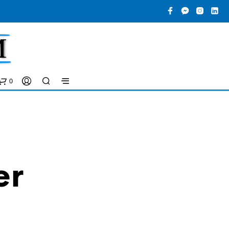
0
er
D
U
H