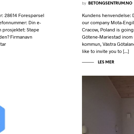
by
BETONGSENTRUM.NO
: 28614 Forespørsel
Kundens henvendelse: De
lefonnummer: Din e-
our company Mota-Engil 
 prosjektet: Støpe
Cracow, Poland is going 
nden? Firmanavn
Götene-Mariestad inom
tar
kommun, Västra Götaland
like to invite you to [...]
LES MER