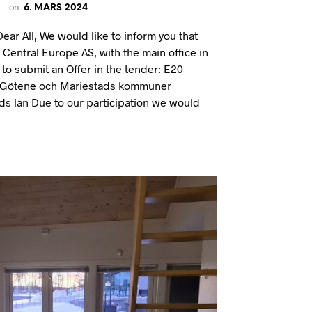
on
6. MARS 2024
U
R
ar All, We would like to inform you that
V
E
Central Europe AS, with the main office in
N
to submit an Offer in the tender: E20
.
 Götene och Mariestads kommuner
s län Due to our participation we would