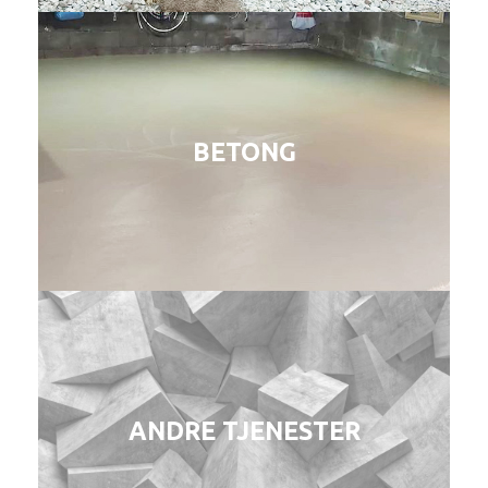
Støp & pussing
BETONG
Oppbygning, støp og pussing av garasjegulv.
Andre tjenester
ANDRE TJENESTER
Aktøren tilbyr støpetjenester til kunder over hele
Østlandet.