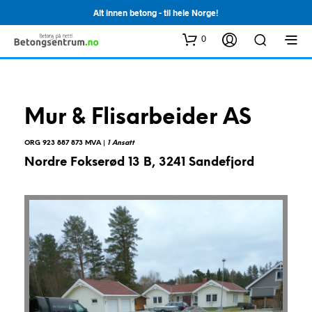
Alt innen betong - til hele Norge!
0
Mur & Flisarbeider AS
ORG 923 887 873 MVA |
1 Ansatt
Nordre Fokserød 13 B, 3241 Sandefjord