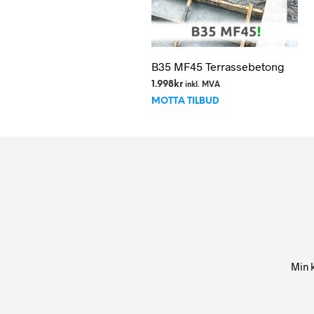
B35 MF45 Terrassebetong
1.998
kr
inkl. MVA
MOTTA TILBUD
Min 