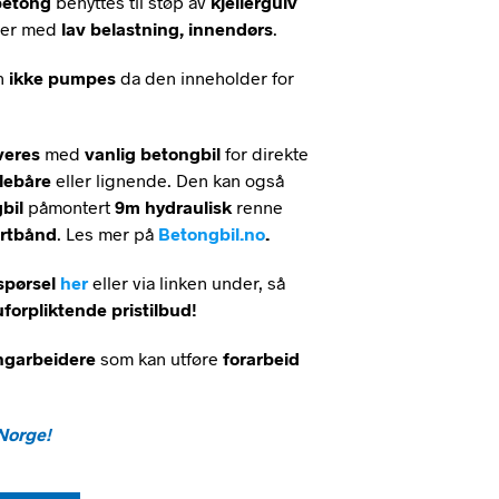
betong
benyttes til støp av
kjellergulv
A
der med
lav belastning, innendørs
.
R
I
N
n
ikke
pumpes
da den inneholder for
G
E
N
veres
med
vanlig betongbil
for direkte
P
R
llebåre
eller lignende. Den kan også
O
bil
påmontert
9m hydraulisk
renne
D
ortbånd
. Les mer på
Betongbil.no
.
U
K
spørsel
her
eller via linken under, så
T
E
uforpliktende
pristilbud
!
R
I
ngarbeidere
som kan utføre
forarbeid
H
A
N
D
 Norge!
L
E
K