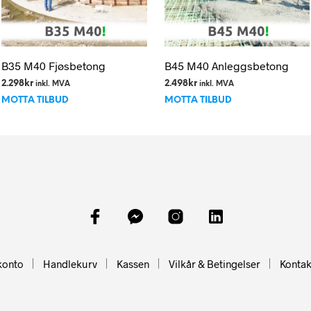
B35 M40 Fjøsbetong
B45 M40 Anleggsbetong
2.298
kr
2.498
kr
inkl. MVA
inkl. MVA
MOTTA TILBUD
MOTTA TILBUD
konto
Handlekurv
Kassen
Vilkår & Betingelser
Kontak