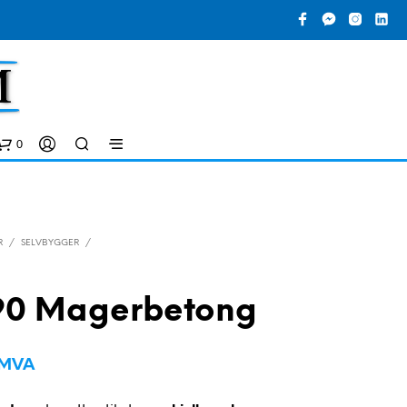
0
R
/
SELVBYGGER
/
90 Magerbetong
D
. MVA
U
H