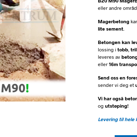
B20 M90 Mager
eller andre områ
Magerbetong
ka
lite sement
.
Betongen kan le
lossing i
tobb
,
tri
leveres av
betong
eller
16m transp
Send oss en fore
sender vi deg et
Vi har også beto
og
utstøping!
Levering til hele