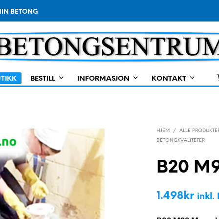
IN BETONG
TIKK
BESTILL
INFORMASJON
KONTAKT
HJEM
/
ALLE PRODUKTE
BETONGKVALITETER
B20 M
1.498
kr
inkl