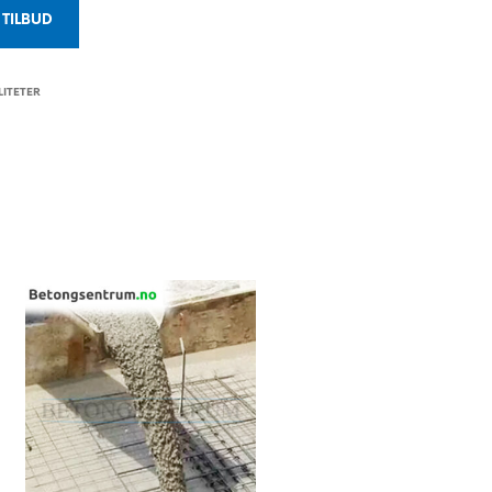
U
TILBUD
R
V
E
ITETER
N
.