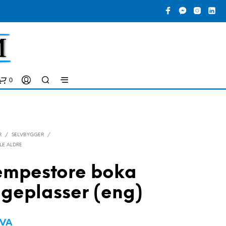
0
R
/
SELVBYGGER
/
LLE ALDRE
empestore boka
geplasser (eng)
D
U
H
MVA