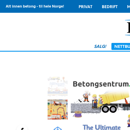
Alt innen betong - til hele Norge!
PRIVAT
BEDRIFT
M
SALG!
NETTBU