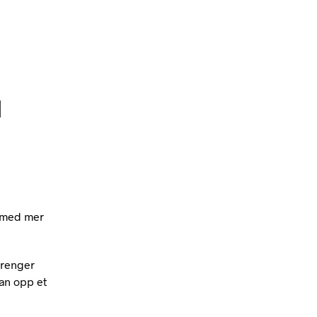
U
R
V
E
N
.
a
med mer
trenger
an opp et