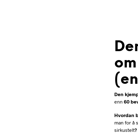
De
om
(en
Den kjemp
enn
60 bev
Hvordan b
man for å s
sirkustelt
?