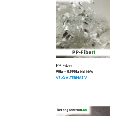
PP-Fiber
Prisområde:
98
kr
–
5.998
kr
inkl. MVA
Dette
98kr
VELG ALTERNATIV
til
produktet
5.998kr
har
flere
varianter.
Alternativene
kan