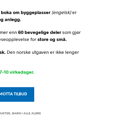
A
R
 boka om byggeplasser
(engelsk)
er
I
g anlegg.
N
G
E
mer enn
60 bevegelige deler
som gjør
N
 leseopplevelse for
store og små.
P
R
sk.
Den norske utgaven er ikke lenger
O
D
U
K
7-10 virkedager.
T
E
R
I
MOTTA TILBUD
H
A
N
D
DUKTER
,
BARN I ALLE ALDRE
L
E
K