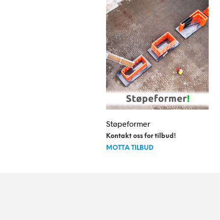
velges
på
produktsiden
Støpeformer
Kontakt oss for tilbud!
MOTTA TILBUD