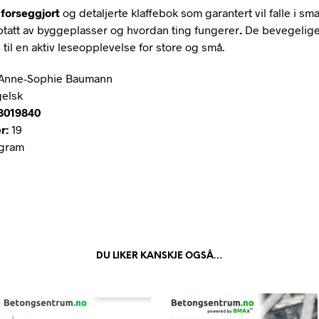
 forseggjort
og detaljerte klaffebok som garantert vil falle i sm
tatt av byggeplasser og hvordan ting fungerer
.
De bevegelige
 til en aktiv leseopplevelse for store og små.
Anne-Sophie Baumann
elsk
8019840
er:
19
gram
DU LIKER KANSKJE OGSÅ…