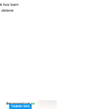
ak hos barn
 delene
TILBUD! 50%