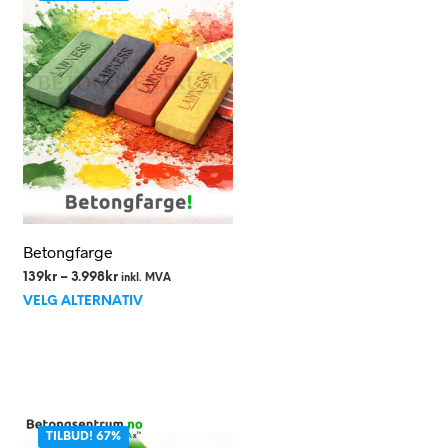
Betongfarge
Prisområde:
139
kr
–
3.998
kr
inkl. MVA
Dette
139kr
VELG ALTERNATIV
til
produktet
3.998kr
har
flere
varianter.
e
Alternativene
TILBUD! 67%
kan