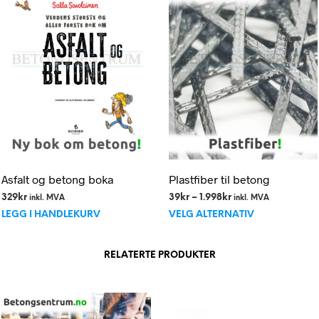
Asfalt og betong boka
Plastfiber til betong
Prisområde:
329
kr
39
kr
–
1.998
kr
inkl. MVA
inkl. MVA
Dette
39kr
LEGG I HANDLEKURV
VELG ALTERNATIV
til
produktet
1.998kr
har
RELATERTE PRODUKTER
flere
varianter.
Alternativen
kan