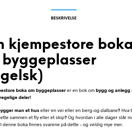
BESKRIVELSE
n kjempestore bok
 byggeplasser
gelsk)
estore boka om byggeplasser
er en bok om
bygg og anlegg
egelige deler!
ygger man et hus
eller en vei eller en berg-og-dalbane
?
Hva 
ette sammen et fly eller et skip
?
Og hvordan i alle dager slår m
I denne boka finnes svarene på dette – og veldig mye mer.