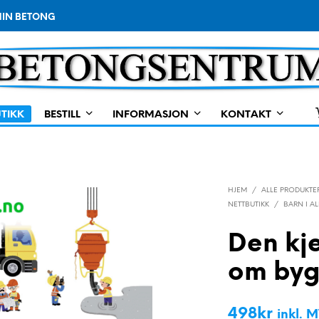
IN BETONG
TIKK
BESTILL
INFORMASJON
KONTAKT
HJEM
/
ALLE PRODUKTE
NETTBUTIKK
/
BARN I A
Den kj
om byg
498
kr
inkl. 