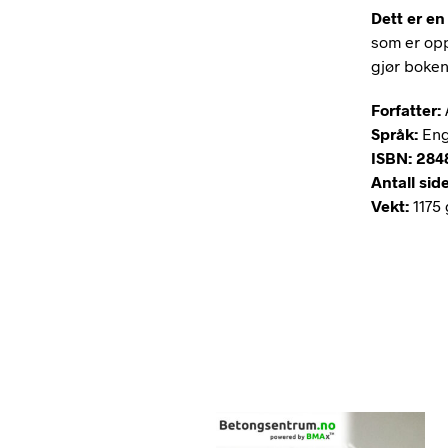
Dett er en
som er opp
gjør boken
Forfatter:
Språk:
Eng
ISBN: 284
Antall sid
Vekt:
1175