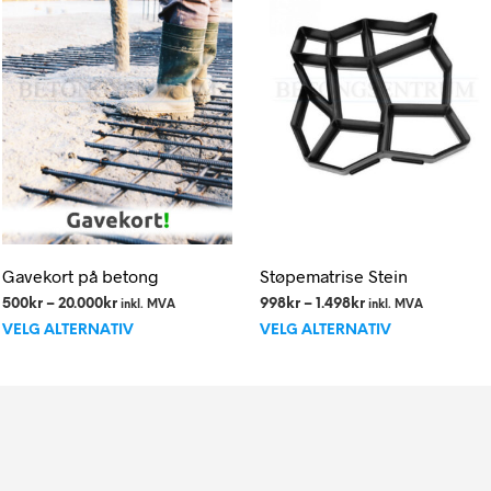
velges
på
produktside
Gavekort på betong
Støpematrise Stein
Prisområde:
Prisområde:
500
kr
–
20.000
kr
998
kr
–
1.498
kr
inkl. MVA
inkl. MVA
Dette
Dette
500kr
998kr
VELG ALTERNATIV
VELG ALTERNATIV
til
til
produktet
produktet
20.000kr
1.498kr
har
har
flere
flere
varianter.
varianter.
Alternativene
Alternativen
kan
kan