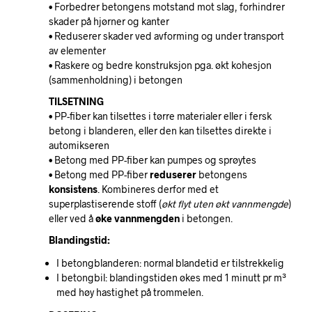
• Forbedrer betongens motstand mot slag, forhindrer
skader på hjørner og kanter
• Reduserer skader ved avforming og under transport
av elementer
• Raskere og bedre konstruksjon pga. økt kohesjon
(sammenholdning) i betongen
TILSETNING
• PP-fiber kan tilsettes i tørre materialer eller i fersk
betong i blanderen, eller den kan tilsettes direkte i
automikseren
• Betong med PP-fiber kan pumpes og sprøytes
• Betong med PP-fiber
reduserer
betongens
konsistens
. Kombineres derfor med et
superplastiserende stoff (
økt flyt uten økt vannmengde
)
eller ved å
øke
vannmengden
i betongen.
Blandingstid:
I betongblanderen: normal blandetid er tilstrekkelig
I betongbil: blandingstiden økes med 1 minutt pr m³
med høy hastighet på trommelen.