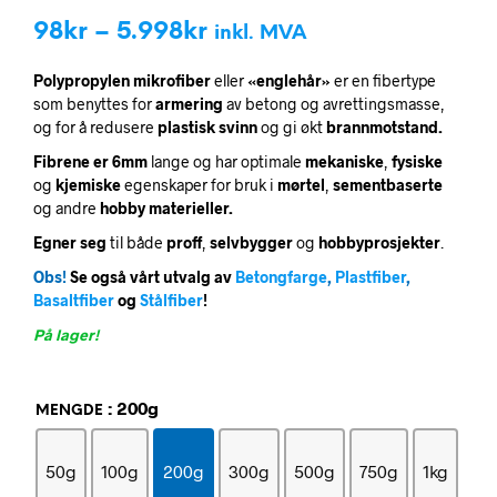
Prisområde:
98
kr
–
5.998
kr
inkl. MVA
98kr
Polypropylen mikrofiber
eller
«englehår»
er en fibertype
til
som benyttes for
armering
av betong og avrettingsmasse,
og for å redusere
plastisk svinn
og gi økt
brannmotstand.
5.998kr
Fibrene er 6mm
lange og har optimale
mekaniske
,
fysiske
og
kjemiske
egenskaper for bruk i
mørtel
,
sementbaserte
og andre
hobby materieller.
Egner seg
til både
proff
,
selvbygger
og
hobbyprosjekter
.
Obs!
Se også vårt utvalg av
Betongfarge
,
Plastfiber
,
Basaltfiber
og
Stålfiber
!
På lager!
: 200g
MENGDE
50g
100g
200g
300g
500g
750g
1kg