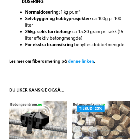
DOSERING
Normaldosering:
1 kg pr. m³
Selvbygger og hobbyprosjekter:
ca. 100g pr. 100
liter
25kg. sekk tørrbetong:
ca. 15-30 gram pr. sekk (15
liter effektiv betongmengde)
For ekstra brannsikring
benyttes dobbel mengde.
Les mer om fiberarmering på
denne linken
.
DU LIKER KANSKJE OGSÅ…
TILBUD! 23%