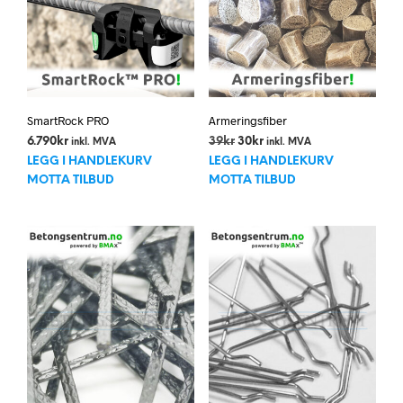
SmartRock PRO
Armeringsfiber
Opprinnelig
Nåværende
6.790
kr
39
kr
30
kr
inkl. MVA
inkl. MVA
pris
pris
LEGG I HANDLEKURV
LEGG I HANDLEKURV
var:
er:
MOTTA TILBUD
MOTTA TILBUD
39kr.
30kr.