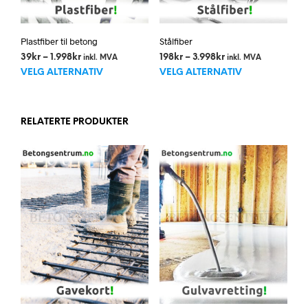
Plastfiber til betong
Stålfiber
Prisområde:
Prisområde:
39
kr
–
1.998
kr
198
kr
–
3.998
kr
inkl. MVA
inkl. MVA
Dette
Dett
39kr
198kr
VELG ALTERNATIV
VELG ALTERNATIV
til
til
produktet
prod
1.998kr
3.998kr
har
har
flere
flere
RELATERTE PRODUKTER
varianter.
varia
Alternativene
Alte
kan
kan
velges
velg
på
på
produktsiden
prod