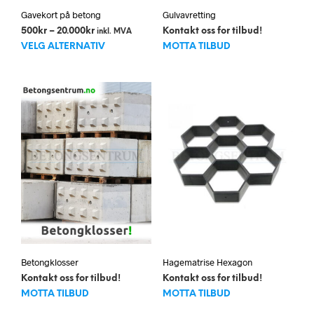
Gavekort på betong
Gulvavretting
Prisområde:
500
kr
–
20.000
kr
Kontakt oss for tilbud!
inkl. MVA
Dette
500kr
VELG ALTERNATIV
MOTTA TILBUD
til
produktet
20.000kr
har
flere
varianter.
Alternativene
kan
velges
på
produktsiden
Betongklosser
Hagematrise Hexagon
Kontakt oss for tilbud!
Kontakt oss for tilbud!
MOTTA TILBUD
MOTTA TILBUD