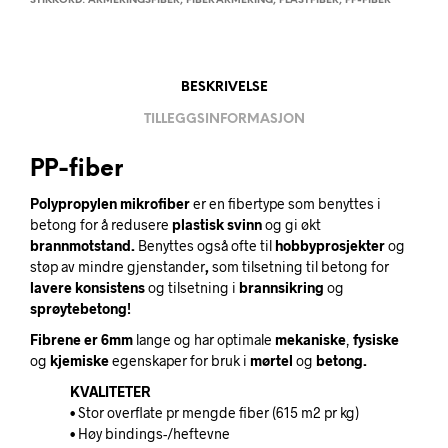
STIKKORD:
ARMERINGSFIBER
,
FIBERARMERING
,
PLASTFIBER
,
PP-FIBER
BESKRIVELSE
TILLEGGSINFORMASJON
PP-fiber
Polypropylen mikrofiber
er en fibertype som benyttes i
betong for å redusere
plastisk svinn
og gi økt
brannmotstand.
Benyttes også ofte til
hobbyprosjekter
og
støp av mindre gjenstander
,
som tilsetning til betong for
lavere konsistens
og tilsetning i
brannsikring
og
sprøytebetong!
Fibrene er 6mm
lange og har optimale
mekaniske
,
fysiske
og
kjemiske
egenskaper for bruk i
mørtel
og
betong.
KVALITETER
• Stor overflate pr mengde fiber (615 m2 pr kg)
• Høy bindings-/heftevne