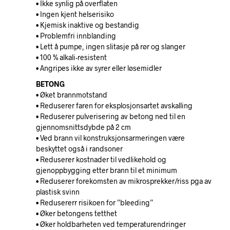
• Ikke synlig på overflaten
• Ingen kjent helserisiko
• Kjemisk inaktive og bestandig
• Problemfri innblanding
• Lett å pumpe, ingen slitasje på rør og slanger
• 100 % alkali-resistent
• Angripes ikke av syrer eller løsemidler
BETONG
• Øket brannmotstand
• Reduserer faren for eksplosjonsartet avskalling
• Reduserer pulverisering av betong ned til en
gjennomsnittsdybde på 2 cm
• Ved brann vil konstruksjonsarmeringen være
beskyttet også i randsoner
• Reduserer kostnader til vedlikehold og
gjenoppbygging etter brann til et minimum
• Reduserer forekomsten av mikrosprekker/riss pga av
plastisk svinn
• Redusererr risikoen for ”bleeding”
• Øker betongens tetthet
• Øker holdbarheten ved temperaturendringer