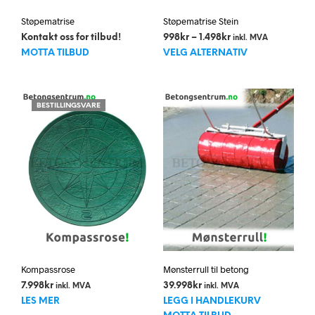
Støpematrise
Støpematrise Stein
Prisområde:
Kontakt oss for tilbud!
998
kr
–
1.498
kr
inkl. MVA
Dett
998kr
MOTTA TILBUD
VELG ALTERNATIV
til
prod
1.498kr
har
flere
BESTILLINGSVARE
varia
Alte
kan
velg
på
prod
Kompassrose
Mønsterrull til betong
7.998
kr
39.998
kr
inkl. MVA
inkl. MVA
LES MER
LEGG I HANDLEKURV