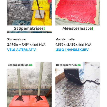
Støpematriser
Mønstermatte
Prisområde:
Opprinnelig
Nåværende
2.498
kr
–
7.494
kr
4.998
kr
2.498
kr
inkl. MVA
inkl. MVA
Dette
2.498kr
pris
pris
VELG ALTERNATIV
LEGG I HANDLEKURV
til
var:
er:
produktet
7.494kr
4.998kr.
2.498kr.
har
flere
varianter.
Alternativene
kan
velges
på
produktsiden