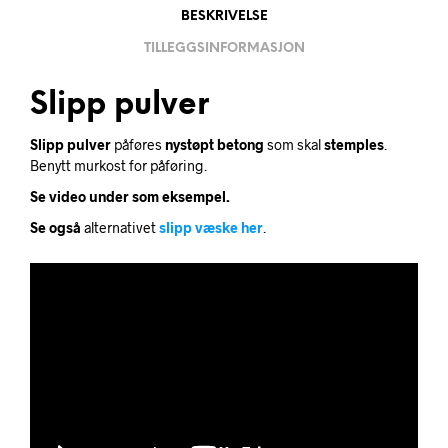
BESKRIVELSE
TILLEGGSINFORMASJON
Slipp pulver
Slipp pulver
påføres
nystøpt
betong
som skal
stemples
.
Benytt murkost for påføring.
Se video under som eksempel.
Se også
alternativet
slipp væske her
.