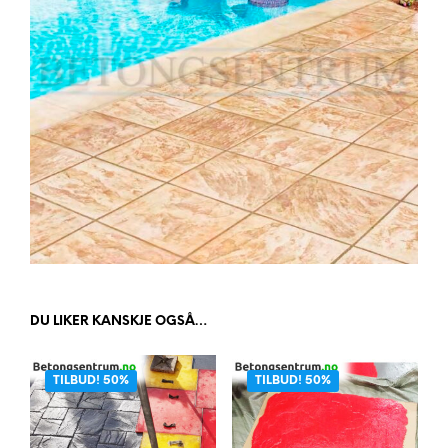
DU LIKER KANSKJE OGSÅ…
TILBUD! 50%
TILBUD! 50%