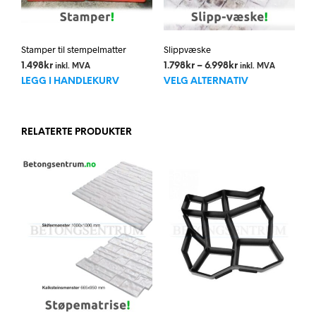
Stamper til stempelmatter
Slippvæske
Prisområde:
1.498
kr
1.798
kr
–
6.998
kr
inkl. MVA
inkl. MVA
Dett
1.798kr
LEGG I HANDLEKURV
VELG ALTERNATIV
til
prod
6.998kr
har
flere
RELATERTE PRODUKTER
varia
Alte
kan
velg
på
prod