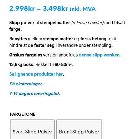
Prisområde:
2.998
kr
–
3.498
kr
inkl. MVA
2.998kr
Slipp pulver
til
stempelmatter
(release powder)
med tilsatt
til
farge.
3.498kr
Benyttes
mellom
stempelmatter
og
fersk betong
for å
hindre at de
fester seg
i hverandre under stempling
.
Ønskes fargeløs
versjon anbefales
denne slipp væsken
.
13,6kg boks.
Rekker til
60-80m².
Se lignende produkter her
.
På eksternlager.
7-14 dagers leveringstid.
FARGETONE
Svart Slipp Pulver
Brunt Slipp Pulver