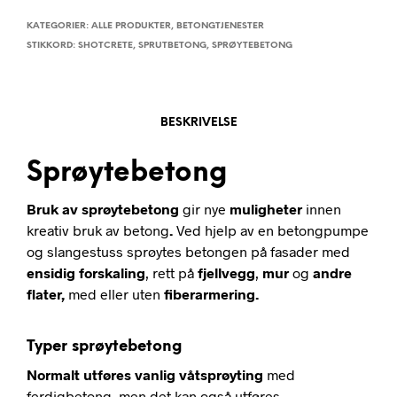
KATEGORIER:
ALLE PRODUKTER
,
BETONGTJENESTER
STIKKORD:
SHOTCRETE
,
SPRUTBETONG
,
SPRØYTEBETONG
BESKRIVELSE
Sprøytebetong
Bruk av sprøytebetong
gir nye
muligheter
innen
kreativ bruk av betong
.
Ved hjelp av en betongpumpe
og slangestuss sprøytes betongen på fasader med
ensidig forskaling
, rett på
fjellvegg
,
mur
og
andre
flater,
med eller uten
fiberarmering.
Typer sprøytebetong
Normalt utføres vanlig våtsprøyting
med
ferdigbetong, men det kan også utføres