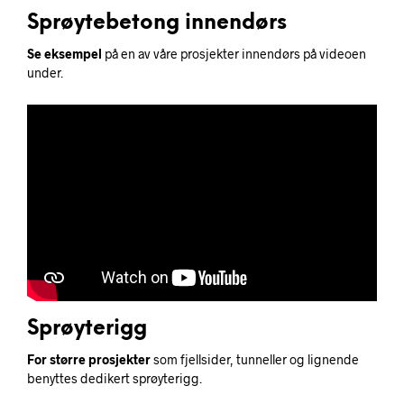
Sprøytebetong innendørs
Se eksempel
på en av våre prosjekter innendørs på videoen
under.
Sprøyterigg
For større prosjekter
som fjellsider, tunneller og lignende
benyttes dedikert sprøyterigg.