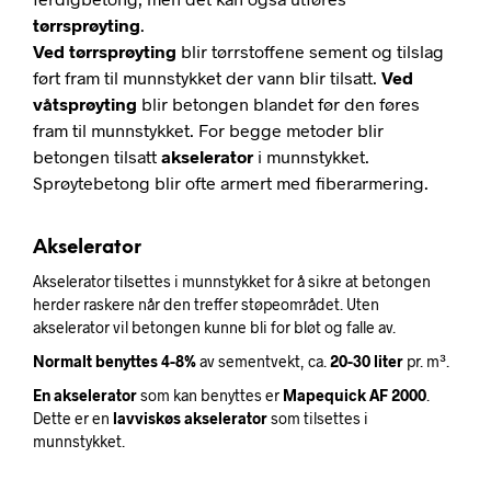
tørrsprøyting
.
Ved tørrsprøyting
blir tørrstoffene sement og tilslag
ført fram til munnstykket der vann blir tilsatt.
Ved
våtsprøyting
blir betongen blandet før den føres
fram til munnstykket. For begge metoder blir
betongen tilsatt
akselerator
i munnstykket.
Sprøytebetong blir ofte armert med fiberarmering.
Akselerator
Akselerator tilsettes i munnstykket for å sikre at betongen
herder raskere når den treffer støpeområdet. Uten
akselerator vil betongen kunne bli for bløt og falle av.
Normalt benyttes 4-8%
av sementvekt, ca.
20-30 liter
pr. m³.
En akselerator
som kan benyttes er
Mapequick AF 2000
.
Dette er en
lavviskøs
akselerator
som tilsettes i
munnstykket.