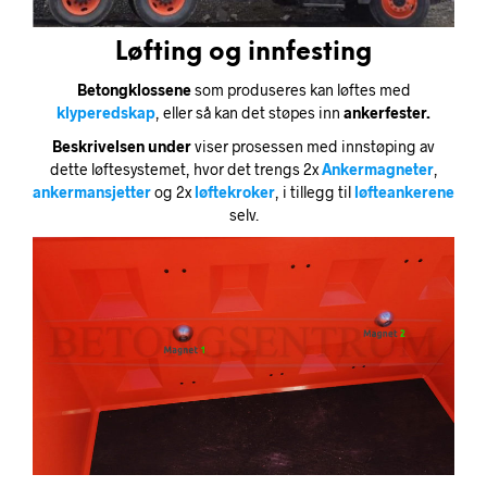
Løfting og innfesting
Betongklossene
som produseres kan løftes med
klyperedskap
, eller så kan det støpes inn
ankerfester.
Beskrivelsen under
viser prosessen med innstøping av
dette løftesystemet, hvor det trengs 2x
Ankermagneter
,
ankermansjetter
og 2x
løftekroker
, i tillegg til
løfteankerene
selv.