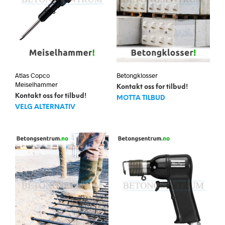
Atlas Copco
Betongklosser
Meiselhammer
Kontakt oss for tilbud!
Kontakt oss for tilbud!
MOTTA TILBUD
Dette
VELG ALTERNATIV
produktet
har
flere
varianter.
Alternativene
kan
velges
på
produktsiden