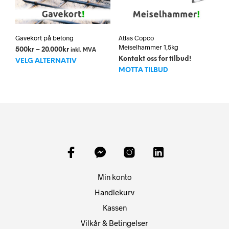
Gavekort på betong
Atlas Copco
Meiselhammer 1,5kg
Prisområde:
500
kr
–
20.000
kr
inkl. MVA
Dette
500kr
Kontakt oss for tilbud!
VELG ALTERNATIV
til
produktet
MOTTA TILBUD
20.000kr
har
flere
varianter.
Alternativene
kan
velges
på
produktsiden
Min konto
Handlekurv
Kassen
Vilkår & Betingelser