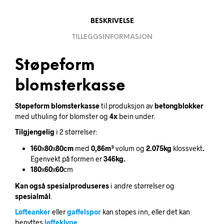
BESKRIVELSE
TILLEGGSINFORMASJON
Støpeform
blomsterkasse
Støpeform
blomsterkasse
til produksjon av
betongblokker
med uthuling for blomster og
4x
bein under.
Tilgjengelig
i 2 størrelser:
160
x
80
x
80cm
med
0,86m³
volum og
2.075kg
klossvekt
.
Egenvekt på formen er
346kg.
180
x
60
x
60
cm
Kan også spesialproduseres
i andre størrelser og
spesialmål
.
Løfteanker
eller
gaffelspor
kan støpes inn, eller det kan
benyttes
løfteklype
.