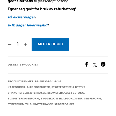
godt alternativ
til plass-støpt betong
.
Egner seg godt for bruk av returbetong!
På eksternlager
!
8-12 dager leveringstid
!
MOTTA TILBUD
DEL DETTE PRODUKTET
PRODUKTNUMMER:
BS-452384-1-1-1-2-1
KATEGORIER:
ALLE PRODUKTER
,
STØPEFORMER & UTSTYR
STIKKORD:
BLOMSTERKASSE
,
BLOMSTERKASSE I BETONG
,
BLOMSTERKASSEFORM
,
BYGGEKLOSSER
,
LEGOKLOSSER
,
STØPEFORM
,
STØPEFORM TIL BLOMSTERKASSE
,
STØPEFORMER