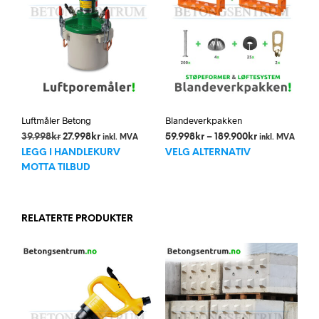
velges
på
produktsiden
Luftmåler Betong
Blandeverkpakken
Opprinnelig
Nåværende
Prisområde:
39.998
kr
27.998
kr
59.998
kr
–
189.900
kr
inkl. MVA
inkl. MVA
Dett
pris
pris
59.998kr
LEGG I HANDLEKURV
VELG ALTERNATIV
var:
er:
til
prod
MOTTA TILBUD
39.998kr.
27.998kr.
189.900kr
har
flere
varia
RELATERTE PRODUKTER
Alte
kan
velg
på
prod