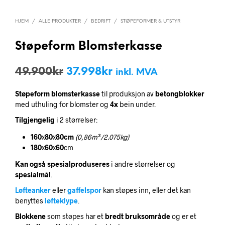
HJEM
/
ALLE PRODUKTER
/
BEDRIFT
/
STØPEFORMER & UTSTYR
Støpeform Blomsterkasse
Opprinnelig
Nåværende
49.900
kr
37.998
kr
inkl. MVA
pris
pris
Støpeform
blomsterkasse
til produksjon av
betongblokker
var:
er:
med uthuling for blomster og
4x
bein under.
49.900kr.
37.998kr.
Tilgjengelig
i 2 størrelser:
160
x
80
x
80cm
(0,86m³/2.075kg)
180
x
60
x
60
cm
Kan også spesialproduseres
i andre størrelser og
spesialmål
.
Løfteanker
eller
gaffelspor
kan støpes inn, eller det kan
benyttes
løfteklype
.
Blokkene
som støpes har et
bredt bruksområde
og er et