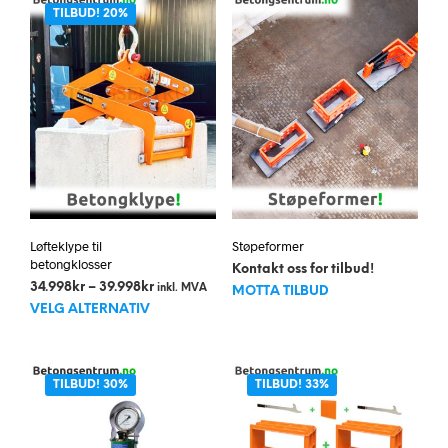
TILBUD! 20%
Løfteklype til
Støpeformer
betongklosser
Kontakt oss for tilbud!
Prisområde:
34.998
kr
–
39.998
kr
inkl. MVA
MOTTA TILBUD
Dette
34.998kr
VELG ALTERNATIV
til
produktet
39.998kr
har
flere
TILBUD! 30%
TILBUD! 33%
varianter.
Alternativene
kan