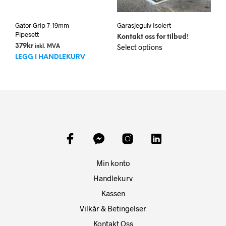
Gator Grip 7-19mm
Garasjegulv Isolert
Pipesett
Kontakt oss for tilbud!
Dette
379
kr
Select options
inkl. MVA
produktet
LEGG I HANDLEKURV
har
flere
varianter.
Alternativene
kan
velges
på
produktsiden
Min konto
Handlekurv
Kassen
Vilkår & Betingelser
Kontakt Oss