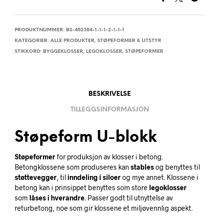
PRODUKTNUMMER:
BS-452384-1-1-1-2-1-1-1
KATEGORIER:
ALLE PRODUKTER
,
STØPEFORMER & UTSTYR
STIKKORD:
BYGGEKLOSSER
,
LEGOKLOSSER
,
STØPEFORMER
BESKRIVELSE
TILLEGGSINFORMASJON
Støpeform U-blokk
Støpeformer
for produksjon av klosser i betong.
Betongklossene som produseres kan
stables
og benyttes til
støttevegger
, til
inndeling i siloer
og mye annet. Klossene i
betong kan i prinsippet benyttes som store
legoklosser
som
låses
i hverandre
. Passer godt til utnyttelse av
returbetong, noe som gir klossene et miljøvennlig aspekt.