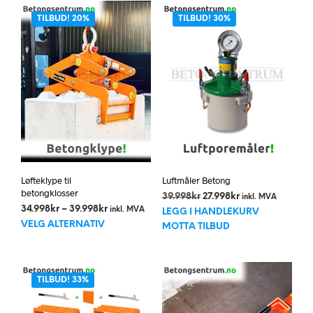
TILBUD! 20%
TILBUD! 30%
Løfteklype til
Luftmåler Betong
betongklosser
Opprinnelig
Nåværende
39.998
kr
27.998
kr
inkl. MVA
Prisområde:
34.998
kr
–
39.998
kr
pris
pris
inkl. MVA
LEGG I HANDLEKURV
Dette
34.998kr
var:
er:
VELG ALTERNATIV
MOTTA TILBUD
til
produktet
39.998kr.
27.998kr.
39.998kr
har
flere
TILBUD! 33%
varianter.
Alternativene
kan