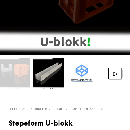
HJEM
/
ALLE PRODUKTER
/
BEDRIFT
/
STØPEFORMER & UTSTYR
Støpeform U-blokk