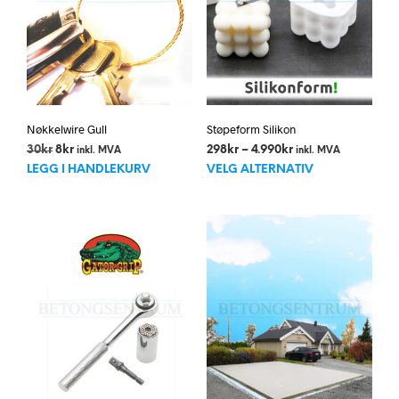
Nøkkelwire Gull
Støpeform Silikon
Opprinnelig
Nåværende
Prisområde:
30
kr
8
kr
298
kr
–
4.990
kr
inkl. MVA
inkl. MVA
Dett
pris
pris
298kr
LEGG I HANDLEKURV
VELG ALTERNATIV
var:
er:
til
prod
30kr.
8kr.
4.990kr
har
flere
varia
Alte
kan
velg
på
prod