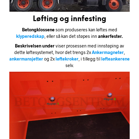
Løfting og innfesting
Betongklossene
som produseres kan løftes med
klyperedskap
, eller så kan det støpes inn
ankerfester.
Beskrivelsen under
viser prosessen med innstøping av
dette løftesystemet, hvor det trengs 2x
Ankermagneter
,
ankermansjetter
og 2x
løftekroker
, i tillegg til
løfteankerene
selv.