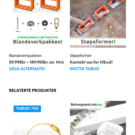
velges
på
produktsiden
Blandeverkpakken
Støpeformer
Prisområde:
59.998
kr
–
189.900
kr
Kontakt oss for tilbud!
inkl. MVA
Dette
59.998kr
VELG ALTERNATIV
MOTTA TILBUD
til
produktet
189.900kr
har
flere
RELATERTE PRODUKTER
varianter.
Alternativene
kan
TILBUD! 74%
velges
på
produktsiden