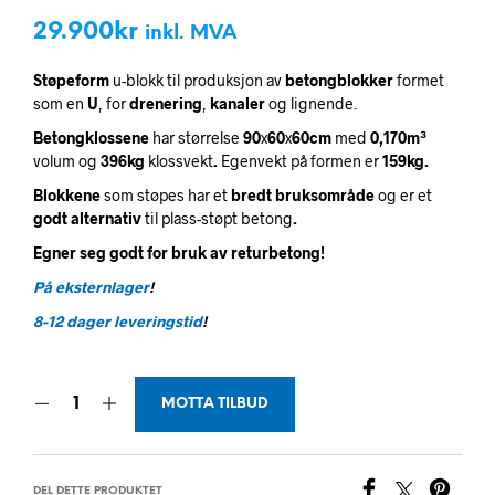
29.900
kr
inkl. MVA
Støpeform
u-blokk til produksjon av
betongblokker
formet
som en
U
, for
drenering
,
kanaler
og lignende.
Betongklossene
har størrelse
90
x
60
x
60cm
med
0,170m³
volum og
396kg
klossvekt
.
Egenvekt på formen er
159kg.
Blokkene
som støpes har et
bredt bruksområde
og er et
godt alternativ
til plass-støpt betong
.
Egner seg godt for bruk av returbetong!
På eksternlager
!
8-12 dager leveringstid
!
MOTTA TILBUD
DEL DETTE PRODUKTET