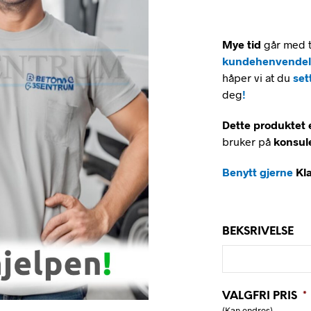
Mye tid
går med t
kundehenvendel
håper vi at du
set
deg
!
Dette produktet e
bruker på
konsul
Benytt gjerne
Kl
BEKSRIVELSE
VALGFRI PRIS
*
(Kan endres)