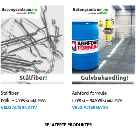
Stålfiber
Ashford formula
Prisområde:
Prisområde:
198
kr
–
3.998
kr
1.798
kr
–
42.998
kr
inkl. MVA
inkl. MVA
Dette
Dette
198kr
1.798kr
VELG ALTERNATIV
VELG ALTERNATIV
til
til
produktet
produktet
3.998kr
42.998kr
har
har
RELATERTE PRODUKTER
flere
flere
varianter.
varianter.