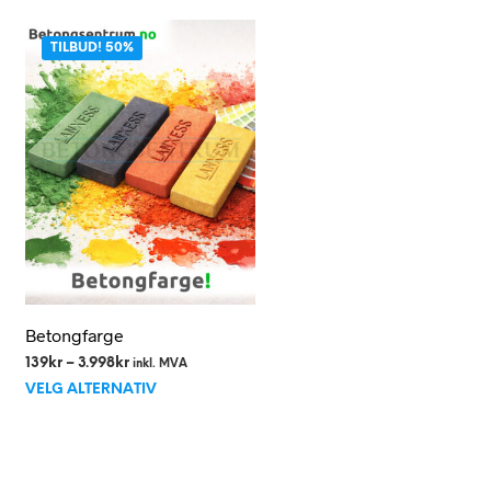
TILBUD! 50%
Betongfarge
Prisområde:
139
kr
–
3.998
kr
inkl. MVA
Dette
139kr
VELG ALTERNATIV
til
produktet
3.998kr
har
flere
varianter.