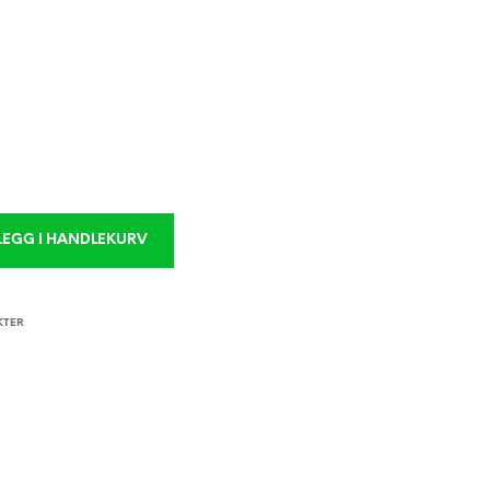
U
R
V
E
N
.
LEGG I HANDLEKURV
KTER