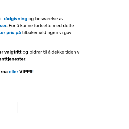
A
R
I
il
rådgivning
og besvarelse av
N
G
ser
.
For å kunne fortsette med dette
E
ter pris på
tilbakemeldingen vi gav
N
P
R
r valgfritt
og bidrar til å dekke tiden vi
O
D
enttjenester
.
U
K
arna
eller
VIPPS
!
T
E
R
I
H
A
N
D
L
E
K