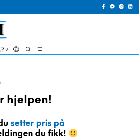
0
R
r hjelpen!
 du
setter pris på
D
U
ldingen du fikk!
H