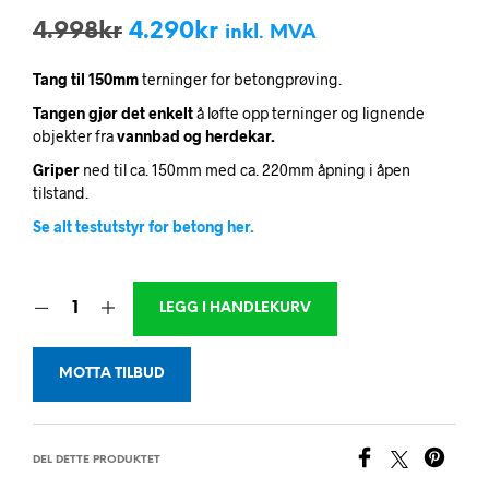
Opprinnelig
Nåværende
4.998
kr
4.290
kr
inkl. MVA
pris
pris
Tang til 150mm
terninger for betongprøving.
var:
er:
Tangen gjør det enkelt
å løfte opp terninger og lignende
4.998kr.
4.290kr.
objekter fra
vannbad og herdekar.
Griper
ned til ca. 150mm med ca. 220mm åpning i åpen
tilstand.
Se alt testutstyr for betong her.
LEGG I HANDLEKURV
MOTTA TILBUD
DEL DETTE PRODUKTET