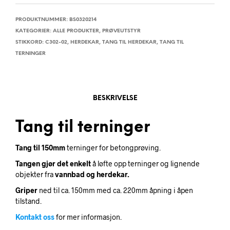
PRODUKTNUMMER:
BS0320214
KATEGORIER:
ALLE PRODUKTER
,
PRØVEUTSTYR
STIKKORD:
C302-02
,
HERDEKAR
,
TANG TIL HERDEKAR
,
TANG TIL
TERNINGER
BESKRIVELSE
Tang til terninger
Tang til 150mm
terninger for betongprøving.
Tangen gjør det enkelt
å løfte opp terninger og lignende
objekter fra
vannbad og herdekar.
Griper
ned til ca. 150mm med ca. 220mm åpning i åpen
tilstand.
Kontakt oss
for mer informasjon.