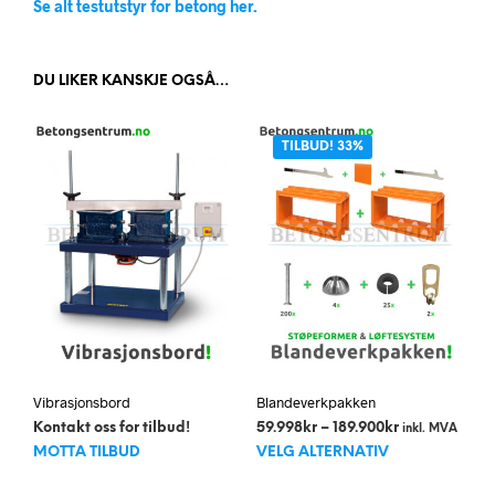
Se alt testutstyr for betong her.
DU LIKER KANSKJE OGSÅ…
TILBUD! 33%
Vibrasjonsbord
Blandeverkpakken
Prisområde:
Kontakt oss for tilbud!
59.998
kr
–
189.900
kr
inkl. MVA
Dett
59.998kr
MOTTA TILBUD
VELG ALTERNATIV
til
prod
189.900kr