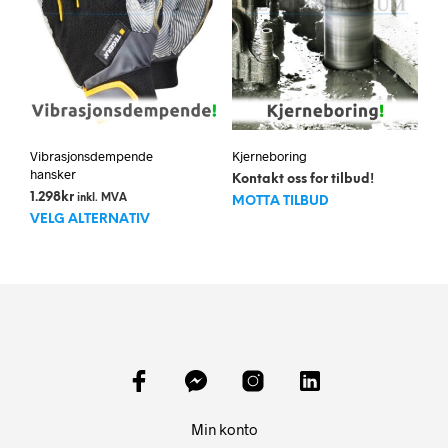
på
produktsiden
Vibrasjonsdempende
Kjerneboring
hansker
Kontakt oss for tilbud!
1.298
kr
inkl. MVA
MOTTA TILBUD
Dette
VELG ALTERNATIV
produktet
har
flere
varianter.
Alternativene
kan
velges
på
produktsiden
Min konto