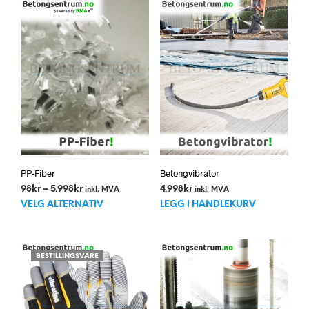
velges
på
produktsiden
PP-Fiber
Betongvibrator
Prisområde:
98
kr
–
5.998
kr
4.998
kr
inkl. MVA
inkl. MVA
Dette
98kr
VELG ALTERNATIV
LEGG I HANDLEKURV
til
produktet
5.998kr
har
flere
BESTILLINGSVARE
varianter.
Alternativene
kan
velges