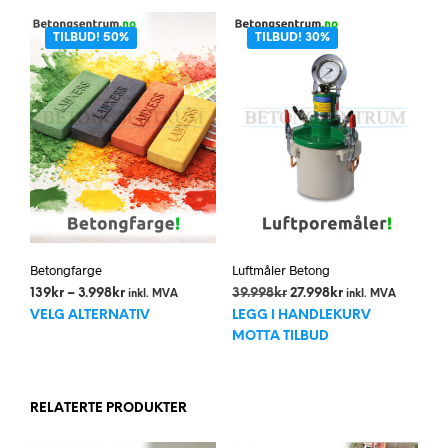
har
flere
TILBUD! 50%
TILBUD! 30%
varia
Alte
kan
velg
på
prod
Betongfarge
Luftmåler Betong
Prisområde:
Opprinnelig
Nåværende
139
kr
–
3.998
kr
39.998
kr
27.998
kr
inkl. MVA
inkl. MVA
Dette
139kr
pris
pris
VELG ALTERNATIV
LEGG I HANDLEKURV
til
var:
er:
produktet
MOTTA TILBUD
3.998kr
39.998kr.
27.998kr.
har
flere
varianter.
RELATERTE PRODUKTER
Alternativene
kan