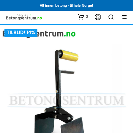
Alt innen betong - til hele Norge!
0
TILBUD! 14%