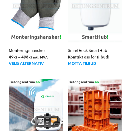
Monteringshansker
SmartRock SmartHub
Prisområde:
49
kr
–
498
kr
Kontakt oss for tilbud!
inkl. MVA
Dette
49kr
VELG ALTERNATIV
MOTTA TILBUD
til
produktet
498kr
har
flere
varianter.
Alternativene
kan
velges
på
produktsiden