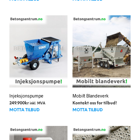
2.998kr.
2.498kr.
Injeksjonspumpe
Mobilt Blandeverk
249.900
kr
Kontakt oss for tilbud!
inkl. MVA
MOTTA TILBUD
MOTTA TILBUD