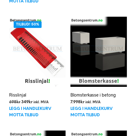
MOTTA TILBUD
TILBUD! 50%
Risslinjal
Blomsterkasse i betong
Opprinnelig
Nåværende
698
kr
349
kr
7.998
kr
inkl. MVA
inkl. MVA
pris
pris
LEGG I HANDLEKURV
LEGG I HANDLEKURV
var:
er:
MOTTA TILBUD
MOTTA TILBUD
698kr.
349kr.