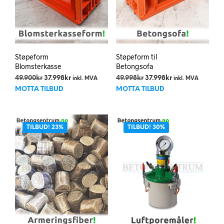
Støpeform
Støpeform til
Blomsterkasse
Betongsofa
Opprinnelig
Nåværende
Opprinnelig
Nåværende
49.900
kr
37.998
kr
49.998
kr
37.998
kr
inkl. MVA
inkl. MVA
pris
pris
pris
pris
MOTTA TILBUD
MOTTA TILBUD
var:
er:
var:
er:
49.900kr.
37.998kr.
49.998kr.
37.998kr.
TILBUD! 23%
TILBUD! 30%