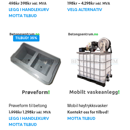
Opprinnelig
Nåværende
Prisområde:
498
kr
398
kr
198
kr
–
4.298
kr
inkl. MVA
inkl. MVA
Dett
pris
pris
198kr
LEGG I HANDLEKURV
VELG ALTERNATIV
var:
er:
til
prod
MOTTA TILBUD
498kr.
398kr.
4.298kr
har
flere
varia
TILBUD! 35%
Alte
kan
velg
på
prod
Prøveform til betong
Mobil høytrykksvasker
Opprinnelig
Nåværende
1.998
kr
1.298
kr
Kontakt oss for tilbud!
inkl. MVA
pris
pris
LEGG I HANDLEKURV
MOTTA TILBUD
var:
er:
MOTTA TILBUD
1.998kr.
1.298kr.