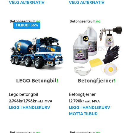
Dette
Dett
4.498kr
VELG ALTERNATIV
VELG ALTERNATIV
til
produktet
prod
4.798kr
har
har
flere
flere
TILBUD! 36%
varianter.
varia
Alternativene
Alte
kan
kan
velges
velg
på
på
produktsiden
prod
Lego betongbil
Betongfjerner
Opprinnelig
Nåværende
2.798
kr
1.798
kr
12.790
kr
inkl. MVA
inkl. MVA
pris
pris
LEGG I HANDLEKURV
LEGG I HANDLEKURV
var:
er:
MOTTA TILBUD
2.798kr.
1.798kr.