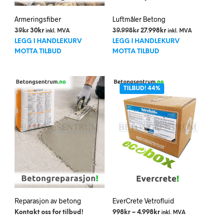
Armeringsfiber
Luftmåler Betong
Opprinnelig
Nåværende
Opprinnelig
Nåværende
39
kr
30
kr
39.998
kr
27.998
kr
inkl. MVA
inkl. MVA
pris
pris
pris
pris
LEGG I HANDLEKURV
LEGG I HANDLEKURV
var:
er:
var:
er:
MOTTA TILBUD
MOTTA TILBUD
39kr.
30kr.
39.998kr.
27.998kr.
TILBUD! 44%
Reparasjon av betong
EverCrete Vetrofluid
Prisområde:
Kontakt oss for tilbud!
998
kr
–
4.998
kr
inkl. MVA