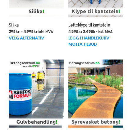
Silika
Løfteklype til kantstein
Prisområde:
Opprinnelig
Nåværende
298
kr
–
4.998
kr
4.998
kr
2.498
kr
inkl. MVA
inkl. MVA
Dette
298kr
pris
pris
VELG ALTERNATIV
LEGG I HANDLEKURV
til
var:
er:
produktet
MOTTA TILBUD
4.998kr
4.998kr.
2.498kr.
har
flere
varianter.
Alternativene
kan
velges
på
produktsiden