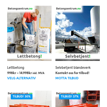
Lettbetong
Selvbetjent blandeverk
Prisområde:
998
kr
–
14.998
kr
Kontakt oss for tilbud!
inkl. MVA
Dette
998kr
VELG ALTERNATIV
MOTTA TILBUD
til
produktet
14.998kr
har
flere
TILBUD! 30%
TILBUD! 37%
varianter.
Alternativene