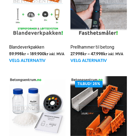
på
prod
Blandeverkpakken
Prellhammer til betong
Prisområde:
Prisområde:
59.998
kr
–
189.900
kr
27.998
kr
–
47.998
kr
inkl. MVA
inkl. MVA
Dette
Dett
59.998kr
27.998kr
VELG ALTERNATIV
VELG ALTERNATIV
til
til
produktet
prod
189.900kr
47.998kr
har
har
flere
flere
TILBUD! 25%
varianter.
varia
Alternativene
Alte
kan
kan
velges
velg
på
på
produktsiden
prod