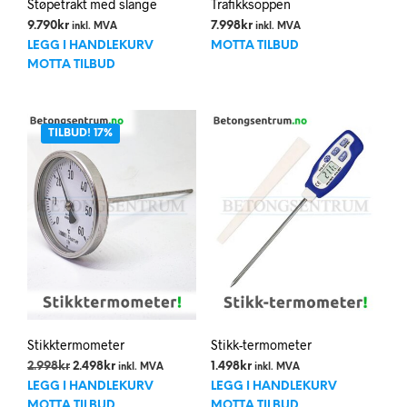
Støpetrakt med slange
Trafikksoppen
9.790
kr
7.998
kr
inkl. MVA
inkl. MVA
LEGG I HANDLEKURV
MOTTA TILBUD
MOTTA TILBUD
TILBUD! 17%
Stikktermometer
Stikk-termometer
Opprinnelig
Nåværende
2.998
kr
2.498
kr
1.498
kr
inkl. MVA
inkl. MVA
pris
pris
LEGG I HANDLEKURV
LEGG I HANDLEKURV
var:
er:
MOTTA TILBUD
MOTTA TILBUD