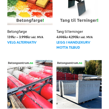
Betongfarge
Tang til terninger
Prisområde:
Opprinnelig
Nåværende
139
kr
–
3.998
kr
4.998
kr
4.290
kr
inkl. MVA
inkl. MVA
Dette
139kr
pris
pris
VELG ALTERNATIV
LEGG I HANDLEKURV
til
var:
er:
produktet
MOTTA TILBUD
3.998kr
4.998kr.
4.290kr.
har
flere
varianter.
Alternativene
kan
velges
på
produktsiden