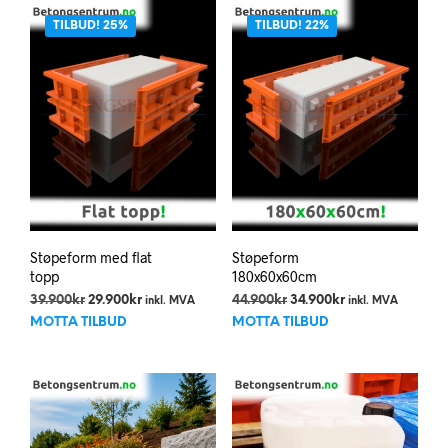
TILBUD! 25%
TILBUD! 22%
Støpeform med flat
Støpeform
topp
180x60x60cm
Opprinnelig
Nåværende
Opprinnelig
Nåværende
39.900
kr
29.900
kr
44.900
kr
34.900
kr
inkl. MVA
inkl. MVA
pris
pris
pris
pris
MOTTA TILBUD
MOTTA TILBUD
var:
er:
var:
er:
39.900kr.
29.900kr.
44.900kr.
34.900kr.