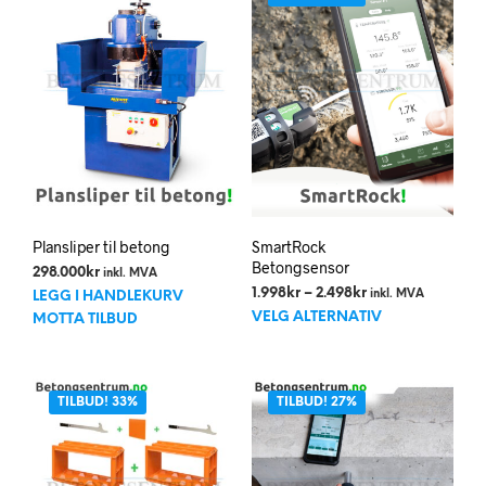
Plansliper til betong
SmartRock
Betongsensor
298.000
kr
inkl. MVA
Prisområde:
1.998
kr
–
2.498
kr
inkl. MVA
LEGG I HANDLEKURV
Dett
1.998kr
VELG ALTERNATIV
MOTTA TILBUD
til
prod
2.498kr
har
flere
TILBUD! 33%
TILBUD! 27%
varia
Alte
kan
velg