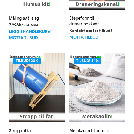
Måling av tilslag
Støpeform til
dreneringskanal
7.998
kr
inkl. MVA
Kontakt oss for tilbud!
LEGG I HANDLEKURV
MOTTA TILBUD
MOTTA TILBUD
TILBUD! 20%
TILBUD! 34%
Stropp til fat
Metakaolin til betong