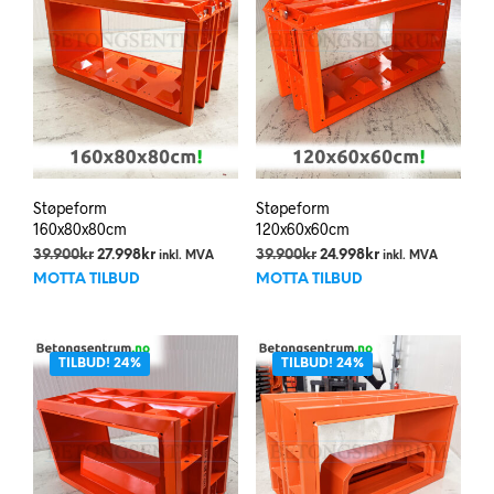
kan
velges
på
produktsiden
Støpeform
Støpeform
160x80x80cm
120x60x60cm
Opprinnelig
Nåværende
Opprinnelig
Nåværende
39.900
kr
27.998
kr
39.900
kr
24.998
kr
inkl. MVA
inkl. MVA
pris
pris
pris
pris
MOTTA TILBUD
MOTTA TILBUD
var:
er:
var:
er:
39.900kr.
27.998kr.
39.900kr.
24.998kr.
TILBUD! 24%
TILBUD! 24%