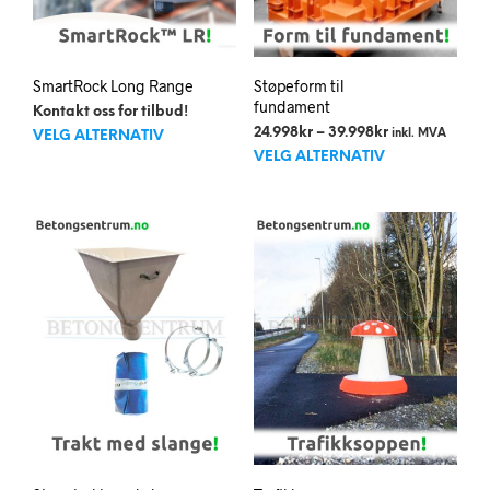
SmartRock Long Range
Støpeform til
fundament
Kontakt oss for tilbud!
Dette
Prisområde:
24.998
kr
–
39.998
kr
inkl. MVA
VELG ALTERNATIV
Dett
24.998kr
produktet
VELG ALTERNATIV
til
prod
har
39.998kr
har
flere
flere
varianter.
varia
Alternativene
Alte
kan
kan
velges
velg
på
på
produktsiden
prod