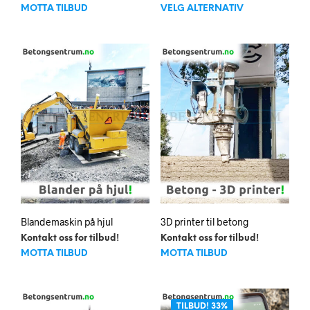
Dett
998kr
MOTTA TILBUD
VELG ALTERNATIV
til
prod
4.998kr
har
flere
varia
Alte
kan
velg
på
prod
Blandemaskin på hjul
3D printer til betong
Kontakt oss for tilbud!
Kontakt oss for tilbud!
MOTTA TILBUD
MOTTA TILBUD
TILBUD! 33%