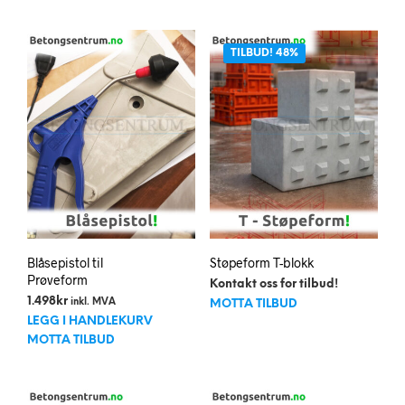
TILBUD! 48%
Blåsepistol til
Støpeform T-blokk
Prøveform
Kontakt oss for tilbud!
1.498
kr
inkl. MVA
MOTTA TILBUD
LEGG I HANDLEKURV
MOTTA TILBUD