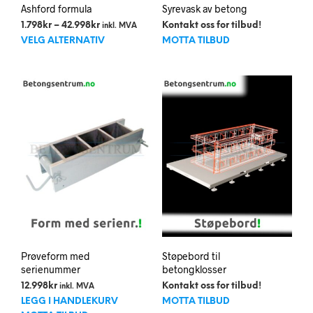
Ashford formula
Syrevask av betong
Prisområde:
1.798
kr
–
42.998
kr
Kontakt oss for tilbud!
inkl. MVA
Dette
1.798kr
VELG ALTERNATIV
MOTTA TILBUD
til
produktet
42.998kr
har
flere
varianter.
Alternativene
kan
velges
på
produktsiden
Prøveform med
Støpebord til
serienummer
betongklosser
12.998
kr
Kontakt oss for tilbud!
inkl. MVA
LEGG I HANDLEKURV
MOTTA TILBUD