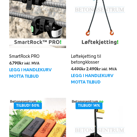
SmartRock PRO
Løftekjetting til
betongklosser
6.790
kr
inkl. MVA
Opprinnelig
Nåværende
4.490
kr
2.490
kr
inkl. MVA
LEGG I HANDLEKURV
pris
pris
LEGG I HANDLEKURV
MOTTA TILBUD
var:
er:
MOTTA TILBUD
4.490kr.
2.490kr.
TILBUD! 50%
TILBUD! 14%