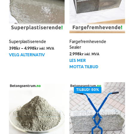
prod
Superplastiserende
Fargefremhevende
Sealer
Prisområde:
398
kr
–
4.998
kr
inkl. MVA
Dette
398kr
2.998
kr
inkl. MVA
VELG ALTERNATIV
til
produktet
LES MER
4.998kr
har
MOTTA TILBUD
flere
varianter.
Alternativene
TILBUD! 50%
kan
velges
på
produktsiden