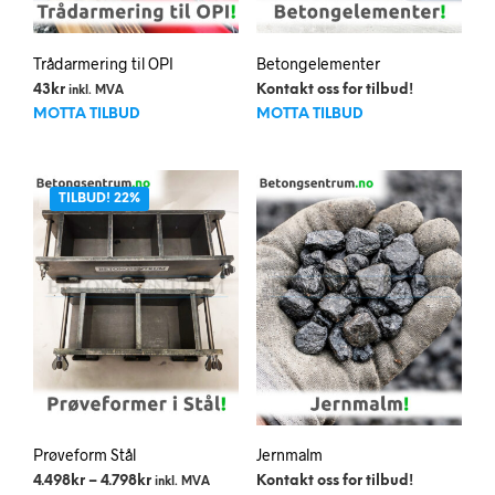
Trådarmering til OPI
Betongelementer
43
kr
Kontakt oss for tilbud!
inkl. MVA
MOTTA TILBUD
MOTTA TILBUD
TILBUD! 22%
Prøveform Stål
Jernmalm
Prisområde:
4.498
kr
–
4.798
kr
Kontakt oss for tilbud!
inkl. MVA