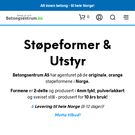
Alt innen betong - til hele Norge!
0
Støpeformer &
Utstyr
Betongsentrum AS
har agenturet på de
originale
,
orange
støpeformene i
Norge.
Formene
er
2-delte
og produsert i
4mm tykt
,
pulverlakkert
og sveiset stål – produsert for
10 års
bruk!
i:
Levering til hele Norge
(8-12 dager)!
Motta tilbud!