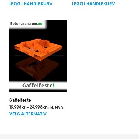
pris
pris
pris
pris
LEGG I HANDLEKURV
LEGG I HANDLEKURV
var:
er:
var:
er:
37kr.
26kr.
1.998kr.
1.298kr.
Gaffelfeste
Prisområde:
19.998
kr
–
24.998
kr
inkl. MVA
Dette
19.998kr
VELG ALTERNATIV
til
produktet
24.998kr
har
flere