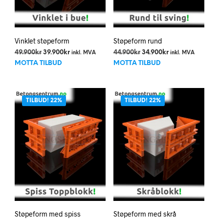
Vinklet støpeform
Støpeform rund
Opprinnelig
Nåværende
Opprinnelig
Nåværende
49.900
kr
39.900
kr
44.900
kr
34.900
kr
inkl. MVA
inkl. MVA
pris
pris
pris
pris
MOTTA TILBUD
MOTTA TILBUD
var:
er:
var:
er:
49.900kr.
39.900kr.
44.900kr.
34.900kr.
TILBUD! 22%
TILBUD! 22%
Støpeform med spiss
Støpeform med skrå