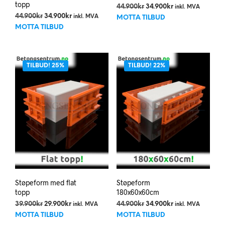
topp
Opprinnelig
Nåværende
44.900
kr
34.900
kr
inkl. MVA
Opprinnelig
Nåværende
pris
pris
44.900
kr
34.900
kr
inkl. MVA
MOTTA TILBUD
pris
pris
var:
er:
MOTTA TILBUD
var:
er:
44.900kr.
34.900kr.
44.900kr.
34.900kr.
TILBUD! 25%
TILBUD! 22%
Støpeform med flat
Støpeform
topp
180x60x60cm
Opprinnelig
Nåværende
Opprinnelig
Nåværende
39.900
kr
29.900
kr
44.900
kr
34.900
kr
inkl. MVA
inkl. MVA
pris
pris
pris
pris
MOTTA TILBUD
MOTTA TILBUD
var:
er:
var:
er: