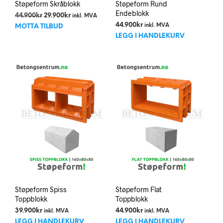
Støpeform Skråblokk
Støpeform Rund
Endeblokk
Opprinnelig
Nåværende
44.900
kr
29.900
kr
inkl. MVA
pris
pris
44.900
kr
inkl. MVA
MOTTA TILBUD
var:
er:
LEGG I HANDLEKURV
44.900kr.
29.900kr.
Støpeform Spiss
Støpeform Flat
Toppblokk
Toppblokk
39.900
kr
44.900
kr
inkl. MVA
inkl. MVA
LEGG I HANDLEKURV
LEGG I HANDLEKURV