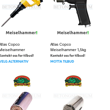
Alternativene
U
kan
R
velges
V
E
på
N
produktsiden
.
Atlas Copco
Atlas Copco
Meiselhammer
Meiselhammer 1,5kg
Kontakt oss for tilbud!
Kontakt oss for tilbud!
Dette
VELG ALTERNATIV
MOTTA TILBUD
produktet
har
flere
varianter.
Alternativene
kan
velges
på