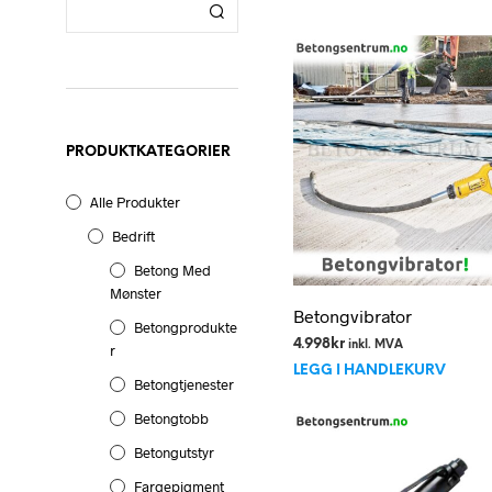
PRODUKTKATEGORIER
Alle Produkter
Bedrift
Betong Med
Mønster
Betongvibrator
Betongprodukte
4.998
kr
inkl. MVA
R
LEGG I HANDLEKURV
Betongtjenester
Betongtobb
Betongutstyr
Fargepigment