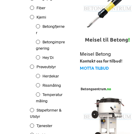
Fiber
Kjemi
Betongfjerne
R
Betongimpre
Gnering
Meisel Betong
Hey`di
Kontakt oss for tilbud!
Prøveutstyr
MOTTA TILBUD
Herdekar
Rissmåling
Temperatur
Måling
Støpeformer &
Utstyr
Tjenester