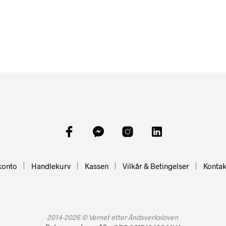
konto
Handlekurv
Kassen
Vilkår & Betingelser
Kontak
2014-2026 ©
Vernet etter Åndsverksloven