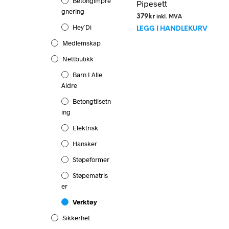
Betongimpre
Pipesett
Gnering
379
kr
inkl. MVA
Hey`di
LEGG I HANDLEKURV
Medlemskap
Nettbutikk
Barn I Alle
Aldre
Betongtilsetn
Ing
Elektrisk
Hansker
Støpeformer
Støpematris
Er
Verktøy
Sikkerhet