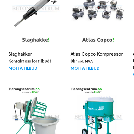
Alternativene
kan
velges
på
produktsiden
Slaghakker
Atlas Copco Kompressor
Kontakt oss for tilbud!
0
kr
inkl. MVA
MOTTA TILBUD
MOTTA TILBUD