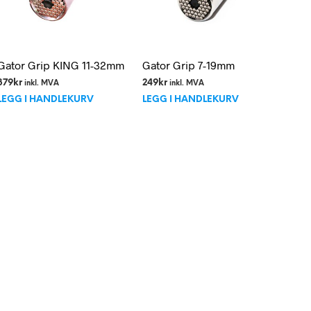
produktsiden
Gator Grip KING 11-32mm
Gator Grip 7-19mm
379
kr
249
kr
inkl. MVA
inkl. MVA
LEGG I HANDLEKURV
LEGG I HANDLEKURV