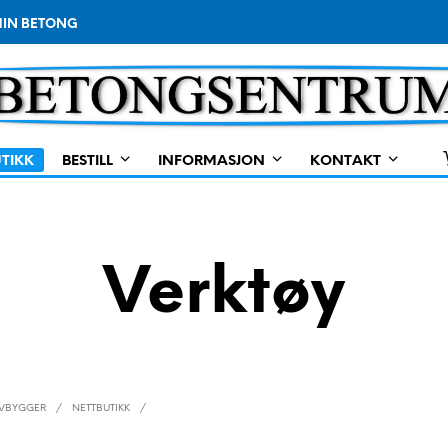
IN BETONG
TIKK
BESTILL
INFORMASJON
KONTAKT
Verktøy
LVBYGGER
/
NETTBUTIKK
/