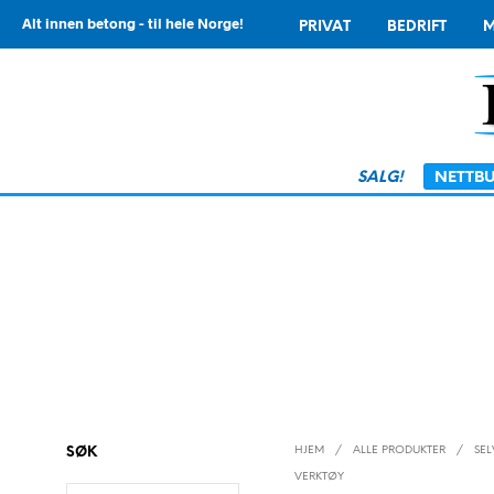
Alt innen betong - til hele Norge!
PRIVAT
BEDRIFT
M
SALG!
NETTBU
HJEM
/
ALLE PRODUKTER
/
SE
SØK
VERKTØY