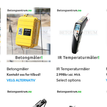
Betongmåler
IR Temperaturmåler
Kontakt oss for tilbud!
2.998
kr
inkl. MVA
Dette
Select options
VELG ALTERNATIV
produktet
har
flere
varianter.