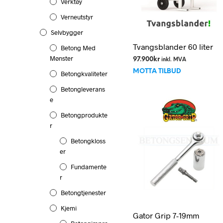
Verktøy
Verneutstyr
Selvbygger
Tvangsblander 60 liter
Betong Med
Mønster
97.900
kr
inkl. MVA
MOTTA TILBUD
Betongkvaliteter
Betongleverans
E
Betongprodukte
R
Betongkloss
Er
Fundamente
R
Betongtjenester
Kjemi
Gator Grip 7-19mm