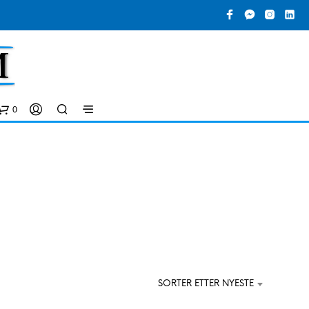
0
D
SORTER ETTER NYESTE
U
H