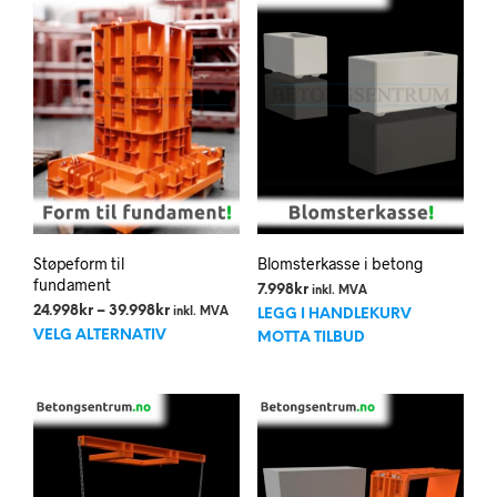
Støpeform til
Blomsterkasse i betong
fundament
7.998
kr
inkl. MVA
Prisområde:
24.998
kr
–
39.998
kr
inkl. MVA
LEGG I HANDLEKURV
Dette
24.998kr
VELG ALTERNATIV
MOTTA TILBUD
til
produktet
39.998kr
har
flere
varianter.
Alternativene
kan
velges