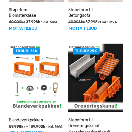
Støpeform
Støpeform til
Blomsterkasse
Betongsofa
Opprinnelig
Nåværende
Opprinnelig
Nåværende
49.900
kr
37.998
kr
49.998
kr
37.998
kr
inkl. MVA
inkl. MVA
pris
pris
pris
pris
MOTTA TILBUD
MOTTA TILBUD
var:
er:
var:
er:
49.900kr.
37.998kr.
49.998kr.
37.998kr.
TILBUD! 33%
TILBUD! 25%
Blandeverkpakken
Støpeform til
dreneringskanal
Prisområde:
59.998
kr
–
189.900
kr
inkl. MVA