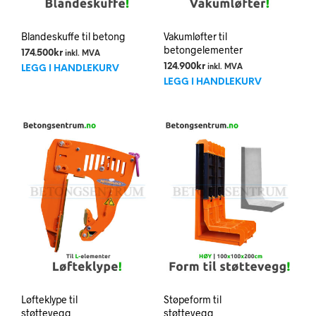
Blandeskuffe til betong
Vakumløfter til
betongelementer
174.500
kr
inkl. MVA
124.900
kr
inkl. MVA
LEGG I HANDLEKURV
LEGG I HANDLEKURV
Løfteklype til
Støpeform til
støttevegg
støttevegg