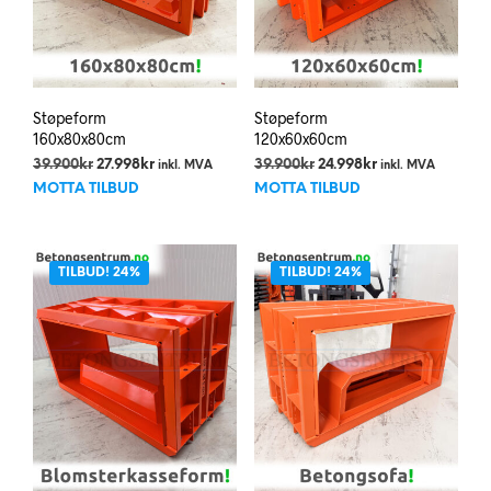
Støpeform
Støpeform
160x80x80cm
120x60x60cm
Opprinnelig
Nåværende
Opprinnelig
Nåværende
39.900
kr
27.998
kr
39.900
kr
24.998
kr
inkl. MVA
inkl. MVA
pris
pris
pris
pris
MOTTA TILBUD
MOTTA TILBUD
var:
er:
var:
er:
39.900kr.
27.998kr.
39.900kr.
24.998kr.
TILBUD! 24%
TILBUD! 24%