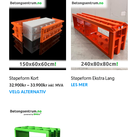
flere
flere
varianter.
varia
Alternativene
Alte
kan
kan
velges
velg
på
på
produktsiden
prod
Støpeform Kort
Støpeform Ekstra Lang
Prisområde:
LES MER
32.900
kr
–
33.900
kr
inkl. MVA
Dette
32.900kr
VELG ALTERNATIV
til
produktet
33.900kr
har
flere
varianter.
Alternativene
kan
velges