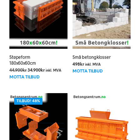
Støpeform
Små betongklosser
180x60x60cm
498
kr
inkl. MVA
Opprinnelig
Nåværende
44.900
kr
34.900
kr
inkl. MVA
MOTTA TILBUD
pris
pris
MOTTA TILBUD
var:
er:
44.900kr.
34.900kr.
TILBUD! 48%