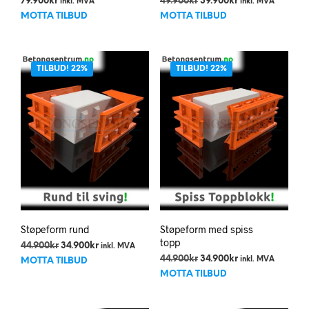
Opprinnelig
Nåværende
79.900
kr
49.900
kr
39.900
kr
inkl. MVA
inkl. MVA
pris
pris
MOTTA TILBUD
MOTTA TILBUD
var:
er:
49.900kr.
39.900kr.
TILBUD! 22%
TILBUD! 22%
Støpeform rund
Støpeform med spiss
topp
Opprinnelig
Nåværende
44.900
kr
34.900
kr
inkl. MVA
pris
pris
Opprinnelig
Nåværende
44.900
kr
34.900
kr
inkl. MVA
MOTTA TILBUD
var:
er:
pris
pris
MOTTA TILBUD
44.900kr.
34.900kr.
var:
er:
44.900kr.
34.900kr.