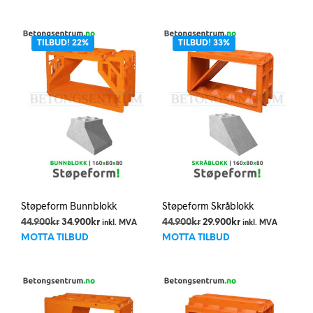
TILBUD! 22%
TILBUD! 33%
Støpeform Bunnblokk
Støpeform Skråblokk
Opprinnelig
Nåværende
Opprinnelig
Nåværende
44.900
kr
34.900
kr
44.900
kr
29.900
kr
inkl. MVA
inkl. MVA
pris
pris
pris
pris
MOTTA TILBUD
MOTTA TILBUD
var:
er:
var:
er:
44.900kr.
34.900kr.
44.900kr.
29.900kr.