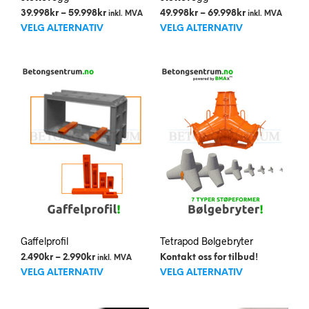
Prisområde:
Prisområde:
39.998
kr
–
59.998
kr
49.998
kr
–
69.998
kr
inkl. MVA
inkl. MVA
Dette
Dett
39.998kr
49.998kr
VELG ALTERNATIV
VELG ALTERNATIV
til
til
produktet
prod
59.998kr
69.998kr
har
har
flere
flere
varianter.
varia
Alternativene
Alte
kan
kan
velges
velg
på
på
produktsiden
prod
Gaffelprofil
Tetrapod Bølgebryter
Prisområde:
2.490
kr
–
2.990
kr
Kontakt oss for tilbud!
inkl. MVA
Dette
Dett
2.490kr
VELG ALTERNATIV
VELG ALTERNATIV
til
produktet
prod
2.990kr
har
har