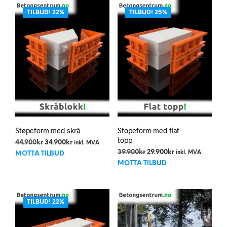
TILBUD! 22%
TILBUD! 25%
Støpeform med skrå
Støpeform med flat
topp
Opprinnelig
Nåværende
44.900
kr
34.900
kr
inkl. MVA
pris
pris
Opprinnelig
Nåværende
39.900
kr
29.900
kr
inkl. MVA
MOTTA TILBUD
var:
er:
pris
pris
MOTTA TILBUD
44.900kr.
34.900kr.
var:
er:
39.900kr.
29.900kr.
TILBUD! 22%