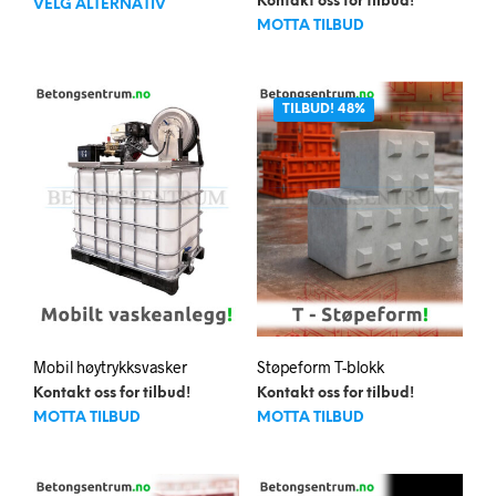
Dette
59.998kr
Kontakt oss for tilbud!
VELG ALTERNATIV
til
produktet
MOTTA TILBUD
189.900kr
har
flere
varianter.
TILBUD! 48%
Alternativene
kan
velges
på
produktsiden
Mobil høytrykksvasker
Støpeform T-blokk
Kontakt oss for tilbud!
Kontakt oss for tilbud!
MOTTA TILBUD
MOTTA TILBUD