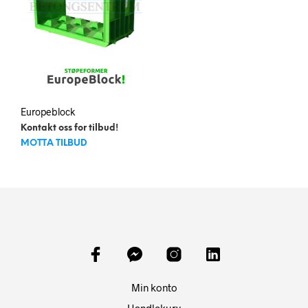
på
produktsiden
Europeblock
Kontakt oss for tilbud!
MOTTA TILBUD
Min konto
Handlekurv