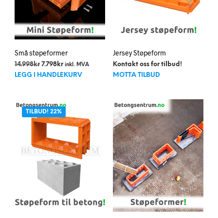
Små støpeformer
Jersey Støpeform
Opprinnelig
Nåværende
14.998
kr
7.798
kr
Kontakt oss for tilbud!
inkl. MVA
pris
pris
LEGG I HANDLEKURV
MOTTA TILBUD
var:
er:
14.998kr.
7.798kr.
TILBUD! 22%