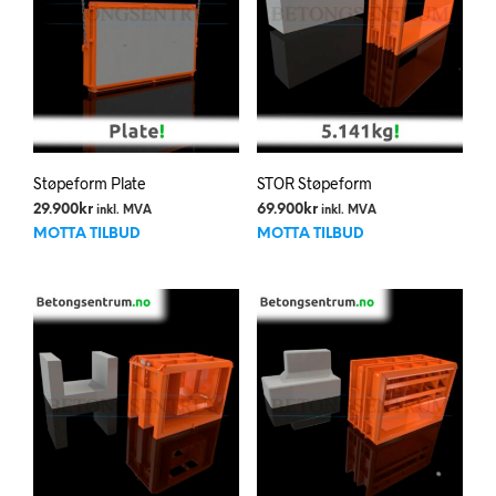
på
produktsiden
Støpeform Plate
STOR Støpeform
29.900
kr
69.900
kr
inkl. MVA
inkl. MVA
MOTTA TILBUD
MOTTA TILBUD