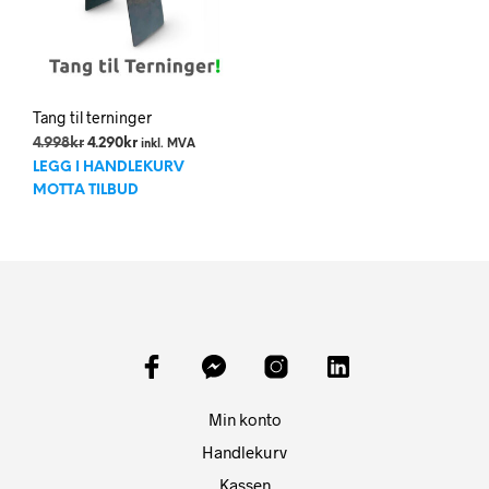
Tang til terninger
Opprinnelig
Nåværende
4.998
kr
4.290
kr
inkl. MVA
pris
pris
LEGG I HANDLEKURV
var:
er:
MOTTA TILBUD
4.998kr.
4.290kr.
Min konto
Handlekurv
Kassen