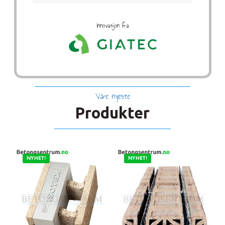
Innovasjon fra
Våre nyeste
Produkter
NYHET!
NYHET!