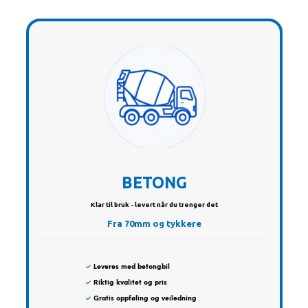
BETONG
Klar til bruk - levert når du trenger det
Fra 70mm og tykkere
✓
Leveres med betongbil
✓
Riktig kvalitet og pris
✓
Gratis oppføling og veiledning