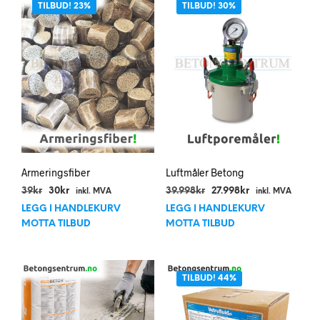
TILBUD! 23%
TILBUD! 30%
Armeringsfiber
Luftmåler Betong
Opprinnelig
Nåværende
Opprinnelig
Nåværende
39
kr
30
kr
39.998
kr
27.998
kr
inkl. MVA
inkl. MVA
pris
pris
pris
pris
LEGG I HANDLEKURV
LEGG I HANDLEKURV
var:
er:
var:
er:
MOTTA TILBUD
MOTTA TILBUD
39kr.
30kr.
39.998kr.
27.998kr.
TILBUD! 44%