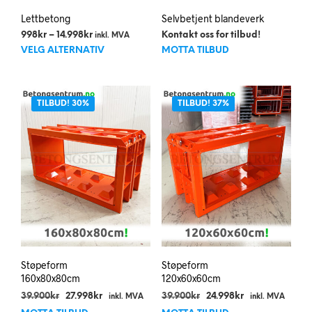
Lettbetong
Selvbetjent blandeverk
Prisområde:
998
kr
–
14.998
kr
Kontakt oss for tilbud!
inkl. MVA
Dette
998kr
VELG ALTERNATIV
MOTTA TILBUD
til
produktet
14.998kr
har
flere
TILBUD! 30%
TILBUD! 37%
varianter.
Alternativene
kan
velges
på
produktsiden
Støpeform
Støpeform
160x80x80cm
120x60x60cm
Opprinnelig
Nåværende
Opprinnelig
Nåværende
39.900
kr
27.998
kr
39.900
kr
24.998
kr
inkl. MVA
inkl. MVA
pris
pris
pris
pris