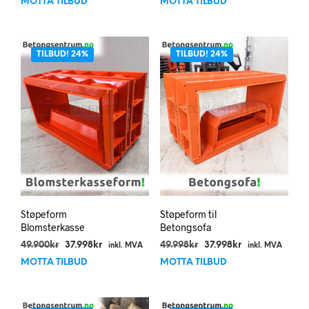
MOTTA TILBUD
MOTTA TILBUD
var:
er:
var:
er:
39.900kr.
27.998kr.
39.900kr.
24.998kr.
TILBUD! 24%
TILBUD! 24%
Støpeform
Støpeform til
Blomsterkasse
Betongsofa
Opprinnelig
Nåværende
Opprinnelig
Nåværende
49.900
kr
37.998
kr
49.998
kr
37.998
kr
inkl. MVA
inkl. MVA
pris
pris
pris
pris
MOTTA TILBUD
MOTTA TILBUD
var:
er:
var:
er:
49.900kr.
37.998kr.
49.998kr.
37.998kr.