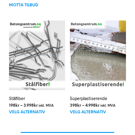
var:
er:
til
prod
MOTTA TILBUD
5.998kr.
4.498kr.
4.998kr
har
flere
varia
Alte
kan
velg
på
prod
Stålfiber
Superplastiserende
Prisområde:
Prisområde:
198
kr
–
3.998
kr
398
kr
–
4.998
kr
inkl. MVA
inkl. MVA
Dette
Dett
198kr
398kr
VELG ALTERNATIV
VELG ALTERNATIV
til
til
produktet
prod
3.998kr
4.998kr
har
har
flere
flere