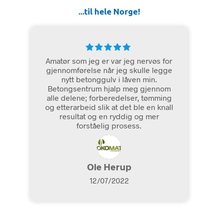
...til hele Norge!
d
Amatør som jeg er var jeg nervøs for
S
gjennomførelse når jeg skulle legge
nytt betonggulv i låven min.
Betongsentrum hjalp meg gjennom
t
alle delene; forberedelser, tømming
og etterarbeid slik at det ble en knall
resultat og en ryddig og mer
forståelig prosess.
Ole Herup
12/07/2022