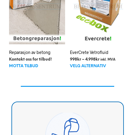
Reparasjon av betong
EverCrete Vetrofluid
Prisområde:
Kontakt oss for tilbud!
998
kr
–
4.998
kr
inkl. MVA
Dett
998kr
MOTTA TILBUD
VELG ALTERNATIV
til
prod
4.998kr
har
flere
varia
Alte
kan
velg
på
prod