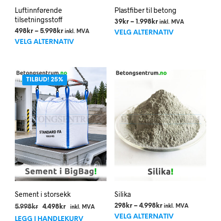
Luftinnførende
Plastfiber til betong
tilsetningsstoff
Prisområde:
39
kr
–
1.998
kr
inkl. MVA
Dett
Prisområde:
39kr
498
kr
–
5.998
kr
inkl. MVA
VELG ALTERNATIV
Dette
498kr
til
prod
VELG ALTERNATIV
til
1.998kr
produktet
har
5.998kr
har
flere
flere
varia
TILBUD! 25%
varianter.
Alte
Alternativene
kan
kan
velg
velges
på
på
prod
produktsiden
Sement i storsekk
Silika
Opprinnelig
Nåværende
Prisområde:
298
kr
–
4.998
kr
5.998
kr
4.498
kr
inkl. MVA
inkl. MVA
Dett
pris
pris
298kr
VELG ALTERNATIV
LEGG I HANDLEKURV