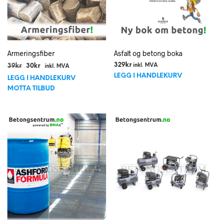
Armeringsfiber
Asfalt og betong boka
Opprinnelig
Nåværende
329
kr
39
kr
30
kr
inkl. MVA
inkl. MVA
pris
pris
LEGG I HANDLEKURV
LEGG I HANDLEKURV
var:
er:
MOTTA TILBUD
39kr.
30kr.