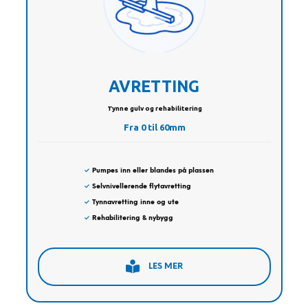
AVRETTING
Tynne gulv og rehabilitering
Fra 0 til 60mm
✓
Pumpes inn eller blandes på plassen
✓
Selvnivellerende flytavretting
✓
Tynnavretting inne og ute
✓
Rehabilitering & nybygg
LES MER