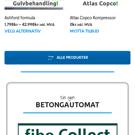
Ashford formula
Atlas Copco Kompressor
Prisområde:
1.798
kr
–
42.998
kr
0
kr
inkl. MVA
inkl. MVA
Dette
1.798kr
VELG ALTERNATIV
MOTTA TILBUD
til
produktet
42.998kr
har
flere
varianter.
ALLE PRODUKTER
Alternativene
kan
velges
på
produktsiden
Din egen
BETONGAUTOMAT