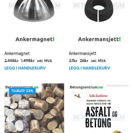
Ankermagnet
Ankermansjett
Opprinnelig
Nåværende
Opprinnelig
Nåværende
2.498
kr
1.498
kr
37
kr
26
kr
inkl. MVA
inkl. MVA
pris
pris
pris
pris
LEGG I HANDLEKURV
LEGG I HANDLEKURV
var:
er:
var:
er:
2.498kr.
1.498kr.
37kr.
26kr.
TILBUD! 23%